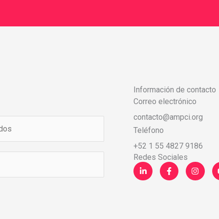
Información de contacto
Correo electrónico
contacto@ampci.org
Teléfono
+52 1 55 4827 9186
Redes Sociales
L
F
I
i
a
n
n
c
s
k
e
t
e
b
a
d
o
g
i
o
r